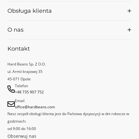
Palarnia
Obsługa klienta
Z kim współpracujemy
Projekty UE
Kontakt
O nas
Regulamin
Dostawa i płatność
Nasze korzenie sięgają 2009 roku, wtedy bowiem rozpoczęła w Opolu
Kontakt
Polityka prywatności
swoją działalność kawiarnia Kofeina Art Cafe. HBCR powiązane jest
Reklamacje
bezpośrednio z właścicielami i pracownikami tego wyjątkowego
Hard Beans Sp. Z O.O.
miejsca, które uznane zostało przez Specialty Coffee Association Poland
ul. Armii krajowej 35
za najlepszą kawiarnię Speciality w Polsce.
45-071 Opole
Telefon
+48 735 907 752
Email
office@hardbeans.com
Nasz zespół obsługi klienta jest do Państwa dyspozycji w dni robocze w
godzinach:
od 9:00 do 16:00
Obserwuj nas