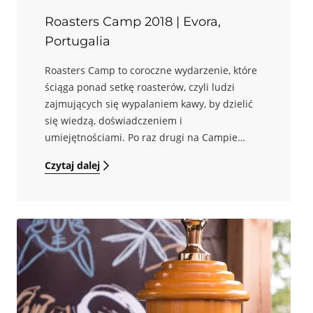
Roasters Camp 2018 | Evora,
Portugalia
Roasters Camp to coroczne wydarzenie, które
ściąga ponad setkę roasterów, czyli ludzi
zajmujących się wypalaniem kawy, by dzielić
się wiedzą, doświadczeniem i
umiejętnościami. Po raz drugi na Campie
byliśmy także my, po pierwsze, aby chłonąć
Czytaj dalej
nową wiedzę, po drugie, by poznać nowych
ludzi, zarówno roasterów, ale także
importerów, czy producentów.