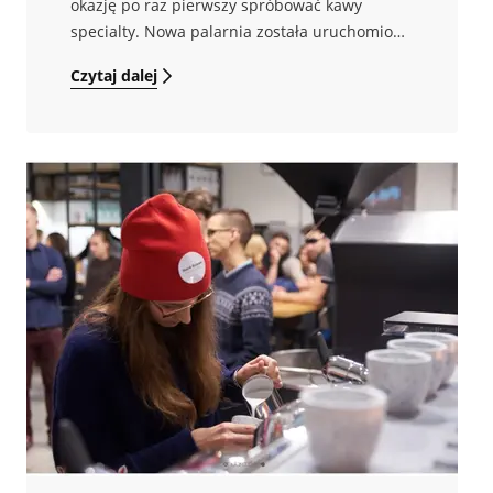
okazję po raz pierwszy spróbować kawy
specialty. Nowa palarnia została uruchomiona
w grudniu 2017r. Właściciel HBCR nie
Czytaj dalej
zamierzają prowadzić lokalnego biznesu.