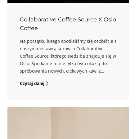
Collaborative Coffee Source X Oslo
Coffee
Na początku lutego spotkaliśmy się osobiście z
naszym dostawcą surowca Collaborative
Coffee Source, którego siedziba znajduje się w
Oslo. Spotkanie to nie tylko było okazją do
spróbowania nowych, ciekawych kaw, z
których część już za kilka miesięcy pojawi się
Czytaj dalej
w naszej ofercie, to także możliwość poznania
zespołu, który zajmuje się importem kawy
zielonej segmentu Specialty.