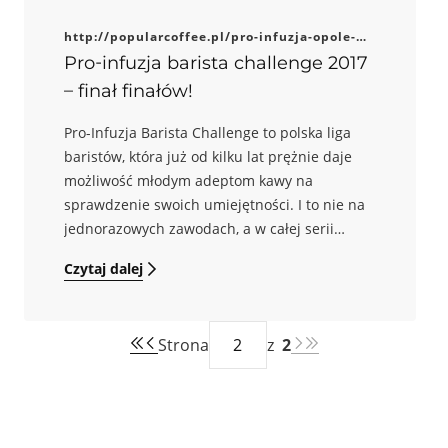
http://popularcoffee.pl/pro-infuzja-opole-
2017-wyniki/
Pro-infuzja barista challenge 2017
– finał finałów!
Pro-Infuzja Barista Challenge to polska liga
baristów, która już od kilku lat prężnie daje
możliwość młodym adeptom kawy na
sprawdzenie swoich umiejętności. I to nie na
jednorazowych zawodach, a w całej serii
potyczek. Edycja 2017 zakończyła się wielkim
Czytaj dalej
finałem w Opolu!
Strona
z
2