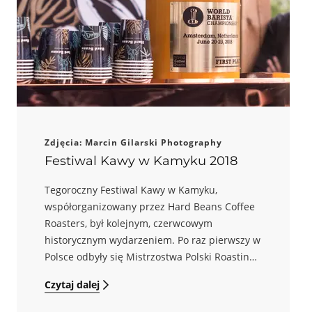
Zdjęcia: Marcin Gilarski Photography
Festiwal Kawy w Kamyku 2018
Tegoroczny Festiwal Kawy w Kamyku,
współorganizowany przez Hard Beans Coffee
Roasters, był kolejnym, czerwcowym
historycznym wydarzeniem. Po raz pierwszy w
Polsce odbyły się Mistrzostwa Polski Roasting,
czyli zawody w wypalaniu kawy. Wspólnie z
Czytaj dalej
mistrzostwami dla Roasterów, odbyły się
Mistrzostwa Polski Brewers Cup.