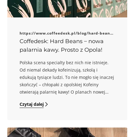
https://www.coffeedesk.pl/blog/hard-beans-
coffee-roasters-opole-palarnia/
Coffedesk: Hard Beans – nowa
palarnia kawy. Prosto z Opola!
Polska scena specialty bez nich nie istnieje.
Od niemal dekady kofeinizują, szkolą i
edukują tysiące ludzi. To nie mogło się inaczej
skończyć – chłopaki z opolskiej Kofeiny
otwierają palarnię kawy! O planach nowej
perełki na kawowej mapie Polski – Hard Beans
Czytaj dalej
Coffee Roasters – opowiada Krzysiek Barabosz
aka Człowiek Wodziriej.