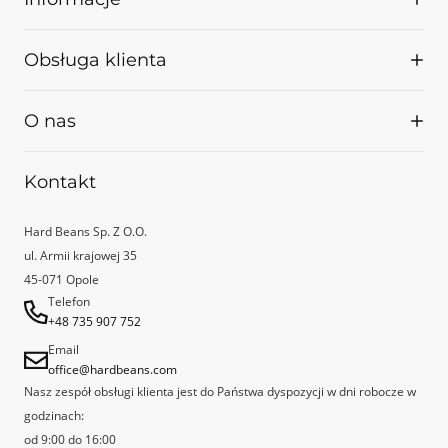
Palarnia
Obsługa klienta
Z kim współpracujemy
Projekty UE
Kontakt
O nas
Regulamin
Dostawa i płatność
Nasze korzenie sięgają 2009 roku, wtedy bowiem rozpoczęła w Opolu
Kontakt
Polityka prywatności
swoją działalność kawiarnia Kofeina Art Cafe. HBCR powiązane jest
Reklamacje
bezpośrednio z właścicielami i pracownikami tego wyjątkowego
Hard Beans Sp. Z O.O.
miejsca, które uznane zostało przez Specialty Coffee Association Poland
ul. Armii krajowej 35
za najlepszą kawiarnię Speciality w Polsce.
45-071 Opole
Telefon
+48 735 907 752
Email
office@hardbeans.com
Nasz zespół obsługi klienta jest do Państwa dyspozycji w dni robocze w
godzinach:
od 9:00 do 16:00