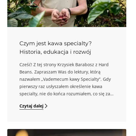
Czym jest kawa specialty?
Historia, edukacja i rozwój
Cześć! Z tej strony Krzysiek Barabosz z Hard
Beans. Zapraszam Was do lektury, którą
nazwałem „Vademecum kawy Specialty”. Gdy
pierwszy raz usłyszałem określenie kawa
specialty, nie do końca rozumiałem, co się za
nim kryje. Dziś, po wielu latach spędzonych w
Czytaj dalej
świecie kawy, wiem, że specialty to o wiele
więcej niż tylko ziarna o lepszym smaku – to
cała filozofia jakości, transparentności i
edukacji. Zapnijcie pasy, zaparzcie ulubioną