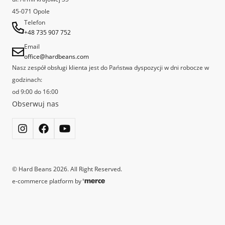
za najlepszą kawiarnię Speciality w Polsce.
45-071 Opole
Telefon
+48 735 907 752
Email
office@hardbeans.com
Nasz zespół obsługi klienta jest do Państwa dyspozycji w dni robocze w
godzinach:
od 9:00 do 16:00
Obserwuj nas
©
Hard Beans
2026
. All Right Reserved.
e-commerce platform by