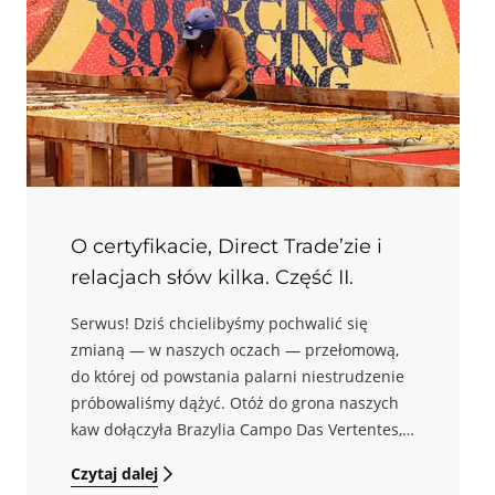
O certyfikacie, Direct Trade’zie i
relacjach słów kilka. Część II.
Serwus! Dziś chcielibyśmy pochwalić się
zmianą — w naszych oczach — przełomową,
do której od powstania palarni niestrudzenie
próbowaliśmy dążyć. Otóż do grona naszych
kaw dołączyła Brazylia Campo Das Vertentes,
która zastępuje (jako kawę jednorodną)
Czytaj dalej
dotychczasową Brazylię Santos Colibri. Jest to