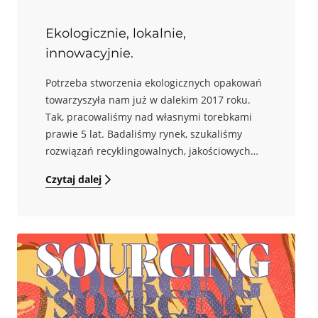
Ekologicznie, lokalnie,
innowacyjnie.
Potrzeba stworzenia ekologicznych opakowań
towarzyszyła nam już w dalekim 2017 roku.
Tak, pracowaliśmy nad własnymi torebkami
prawie 5 lat. Badaliśmy rynek, szukaliśmy
rozwiązań recyklingowalnych, jakościowych
oraz atrakcyjnych wizualnie. Było to wyzwanie
Czytaj dalej
z gatunku mało efektownych, ale bardzo
istotnych z punktu widzenia naszych wartości.
Dziś z dumą prezentujemy owoc tych działań
powstały we współpracy z lokalnym dostawcą.
Co udało się nam osiągnąć?