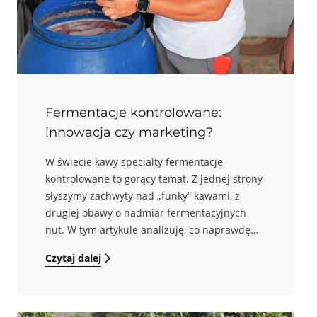
defektów sensorycznych i problemów
bezpieczeństwa (w tym związanych z
metabolitami pleśni). W praktyce
konsekwencje tych decyzji ujawniają się
często dopiero później: w stabilności
magazynowej zielonego ziarna, w zachowaniu
podczas palenia i w powtarzalności oceny
Fermentacje kontrolowane:
jakości.
innowacja czy marketing?
W świecie kawy specialty fermentacje
kontrolowane to gorący temat. Z jednej strony
słyszymy zachwyty nad „funky” kawami, z
drugiej obawy o nadmiar fermentacyjnych
nut. W tym artykule analizuję, co naprawdę
stoi za fermentacjami anaerobowymi,
Czytaj dalej
carbonic maceration, inokulacjami, metodą
mosto czy co-fermentami. Podam wyniki
badań i praktyczne wskazówki, by
odpowiedzieć: kiedy płacimy za świadomą