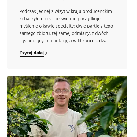
Podczas jednej z wizyt w kraju producenckim
zobaczyłem coś, co świetnie porządkuje
myślenie o kawie specialty: dwie partie z tego
samego zbioru, tej samej odmiany, z dwóch
sąsiadujących plantacji, a w filiżance – dwa
różne światy. Nie dlatego, że „jedna była
Czytaj dalej
lepsza z definicji”, tylko dlatego, że po drodze
ktoś lepiej dopilnował szczegółów, a ktoś inny
zostawił je przypadkowi. I to jest sedno.
Wysoka jakość kawy nie jest medalem
przypiętym do nazwy plantacji. To system
naczyń połączonych, w którym farma buduje
potencjał, a każdy kolejny etap może go
utrzymać albo bezpowrotnie osłabić.