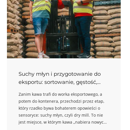
instytucji i dróg, rośnie rola pośredników i
spada udział producenta w cenie eksportowej.
Suchy młyn i przygotowanie do
eksportu: sortowanie, gęstość,
defekty
Zanim kawa trafi do worka eksportowego, a
potem do kontenera, przechodzi przez etap,
który rzadko bywa bohaterem opowieści o
sensoryce: suchy młyn, czyli dry mill. To nie
jest miejsce, w którym kawa „nabiera nowych
nut smakowych” w sensie tworzenia nowych