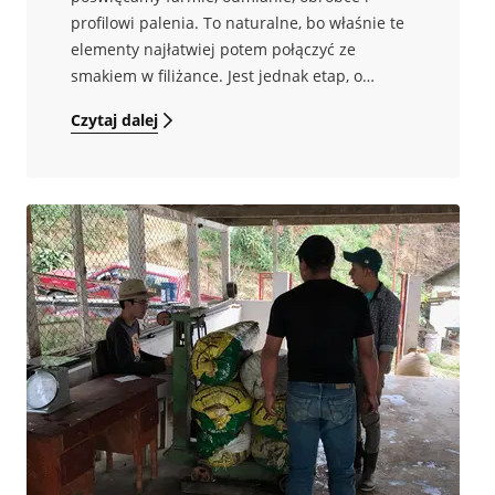
profilowi palenia. To naturalne, bo właśnie te
elementy najłatwiej potem połączyć ze
smakiem w filiżance. Jest jednak etap, o
którym mówi się zdecydowanie za mało, choć
Czytaj dalej
potrafi zadecydować o tym, czy kawa zachowa
swój potencjał, czy dotrze do palarni już
częściowo „zdegradowana”. Tym etapem są
transport i magazynowanie zielonego ziarna.
Z naszej perspektywy to temat
fundamentalny. Zielona kawa nie jest
materiałem obojętnym na otoczenie. Reaguje
na temperaturę, wilgotność, czas i warunki
przechowywania. Może chłonąć wpływy
środowiska, może zmieniać swoje parametry
fizyczne i chemiczne, może też stopniowo
tracić to, co w niej najcenniejsze: świeżość
aromatyczną, smak i charakter. Literatura
naukowa od lat pokazuje, że warunki