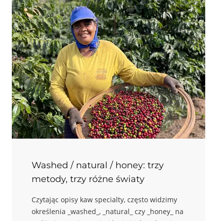
kontrolę procesu, a kiedy za modną etykietę.
Zapraszam na kolejny artykuł z serii
Vademecum kawy Specialty.
Washed / natural / honey: trzy
metody, trzy różne światy
Czytając opisy kaw specialty, często widzimy
określenia _washed_, _natural_ czy _honey_ na