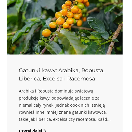
Badawczej Łukasiewicz, aby wyjaśnić, dlaczego
świeżość zielonego ziarna jest równie ważna
co data palenia.
Gatunki kawy: Arabika, Robusta,
Liberica, Excelsa i Racemosa
Arabika i Robusta dominują światową
produkcję kawy, odpowiadając łącznie za
niemal cały rynek. Jednak obok nich istnieją
również inne, mniej znane gatunki kawowca,
takie jak liberica, excelsa czy racemosa. Każdy
z nich charakteryzuje się unikalnymi cechami
Czytaj dalej