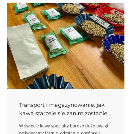
powtarzalnością procesu. Potwierdza to
zarówno literatura naukowa, jak i współczesne
opracowania branżowe. Charakter kawy
buduje się z prekursorów obecnych w
zielonym ziarnie, a profil palenia steruje tym,
jak te prekursory przejdą w smak, aromat i
teksturę.
Transport i magazynowanie: jak
kawa starzeje się zanim zostanie
wypalona
W świecie kawy specialty bardzo dużo uwagi
poświęcamy farmie, odmianie, obróbce i