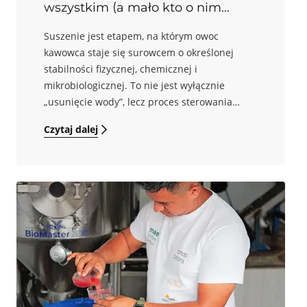
wszystkim (a mało kto o nim
mówi)
Suszenie jest etapem, na którym owoc
kawowca staje się surowcem o określonej
stabilności fizycznej, chemicznej i
mikrobiologicznej. To nie jest wyłącznie
„usunięcie wody”, lecz proces sterowania
transportem wilgoci i ciepła w masie ziaren.
Czytaj dalej
Zbyt intensywne suszenie (zbyt wysoka
temperatura masy, zbyt duży strumień
powietrza lub zbyt krótki czas w stosunku do
początkowej wilgotności) sprzyja powstawaniu
gradientów wilgoci i naprężeń w ziarnie, co
przekłada się na niejednorodność partii. Z
kolei suszenie zbyt wolne, szczególnie przy
wysokiej wilgotności otoczenia i ograniczonej
wentylacji, wydłuża czas przebywania surowca
w warunkach sprzyjających rozwojowi
mikroorganizmów, co zwiększa ryzyko