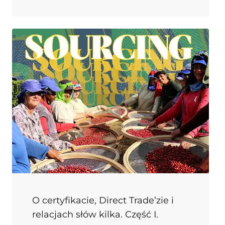
zmiana o tyle istotna, ponieważ
konwencjonalne ziarno najczęściej wrzucane
do pieca zastępujemy surowcem zakupionym
w handlu bezpośrednim. Jednak od początku,
jak do tego doszło?
O certyfikacie, Direct Trade’zie i
relacjach słów kilka. Część I.