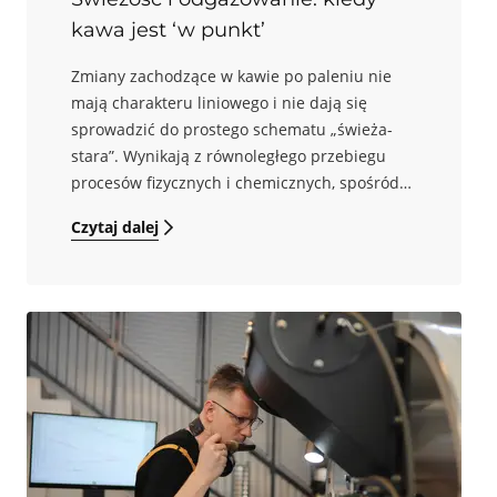
kawa jest ‘w punkt’
Zmiany zachodzące w kawie po paleniu nie
mają charakteru liniowego i nie dają się
sprowadzić do prostego schematu „świeża-
stara”. Wynikają z równoległego przebiegu
procesów fizycznych i chemicznych, spośród
których szczególne znaczenie mają
Czytaj dalej
odgazowanie, związane głównie z
uwalnianiem CO₂, oraz stopniowe przemiany i
ubytki lotnych związków aromatycznych. Z
tego powodu bardziej zasadne od pytania „czy
kawa jest jeszcze świeża?” jest pytanie, czy
osiągnęła już wystarczającą stabilność
ekstrakcyjną, a zarazem nie utraciła jeszcze
istotnej części swojego potencjału
aromatycznego. Takie ujęcie odpowiada temu,
w jaki sposób świeżość kawy opisuje się w