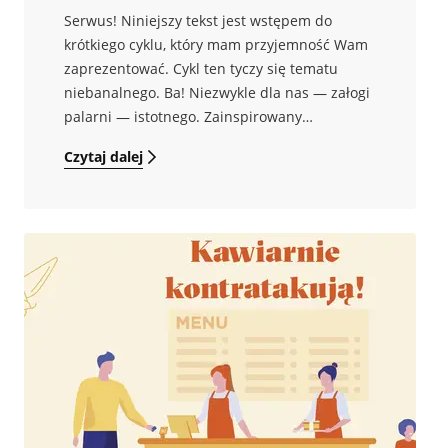
Serwus! Niniejszy tekst jest wstępem do
krótkiego cyklu, który mam przyjemność Wam
zaprezentować. Cykl ten tyczy się tematu
niebanalnego. Ba! Niezwykle dla nas — załogi
palarni — istotnego. Zainspirowany
nadchodzącą zmianą, której poświęcony
Czytaj dalej
będzie kolejny artykuł, postanowiłem pochylić
się nad źródłem i sposobem pozyskiwania
przez nas kawy — zatem będzie o ludziach i
budowaniu relacji.