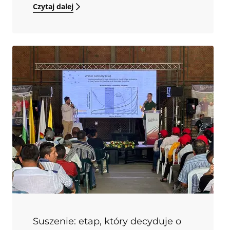
Czytaj dalej
aromatów. Za to jest to etap, który bardzo
realnie wpływa na finalny wynik sensoryczny
partii, bo redukuje zmienność materiału i
usuwa elementy, które później potrafią zepsuć
zarówno przebieg palenia, jak i smak w
filiżance. Suchy młyn oczyszcza ziarno z
zanieczyszczeń, segreguje je według rozmiaru
i gęstości oraz eliminuje defekty. Jeśli palarnia
ma pracować powtarzalnie, potrzebuje
przewidywalnego surowca. A
przewidywalność zaczyna się właśnie tutaj: w
miejscu, gdzie jakość da się opisać
parametrami fizycznymi i policzalnymi
standardami, zamiast opierać się wyłącznie na
narracji.
Suszenie: etap, który decyduje o