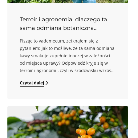
Terroir i agronomia: dlaczego ta
sama odmiana botaniczna
smakuje inaczej
Pisząc to vademecum, zetknąłem się z
pytaniem: jak to możliwe, że ta sama odmiana
kawy smakuje zupełnie inaczej w zależności
od miejsca uprawy? Odpowiedź kryje się w
terroir i agronomii, czyli w środowisku wzrostu
kawowca oraz praktykach uprawy. W tym
Czytaj dalej
artykule opowiem o kluczowych czynnikach
wpływających na smak kawy: od wysokości i
cienia, przez dojrzałość owoców, aż po
sezonowość, świeżość zbioru vs. świeżość
palenia. W ostatniej z tych sekcji posłużę się
wynikami badań naukowych, które
przeprowadziliśmy w Hard Beans wspólnie z
Instytutem Ciężkiej Syntezy Organicznej Sieci