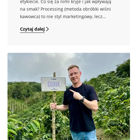
etykiecie. Co się za nimi kryje i jak wpływają
na smak? Processing (metoda obróbki wiśni
kawowca) to nie styl marketingowy, lecz
zestaw decyzji technologicznych, które realnie
Czytaj dalej
kształtują profil smakowy kawy. Innymi słowy,
sposób „potraktowania” owocu po zbiorze
decyduje o tym, co poczujemy w filiżance. W
tym artykule wyjaśnię, co dzieje się z owocem
kawy w każdej z tych metod, jak wpływa to na
smak, omówię typowe defekty procesu i
doradzę, jak porównywać kawy z różnej
obróbki. Na koniec obalę popularny mit i
dorzucę ciekawostkę naukową o fermentacji.