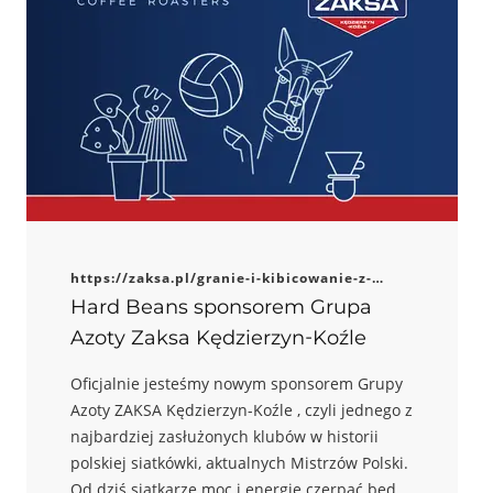
https://zaksa.pl/granie-i-kibicowanie-z-
moca-hard-beans-coffee-roasters-partnerem-
Hard Beans sponsorem Grupa
zaksy/
Azoty Zaksa Kędzierzyn-Koźle
Oficjalnie jesteśmy nowym sponsorem Grupy
Azoty ZAKSA Kędzierzyn-Koźle , czyli jednego z
najbardziej zasłużonych klubów w historii
polskiej siatkówki, aktualnych Mistrzów Polski.
Od dziś siatkarze moc i energię czerpać będą