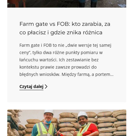
przechowywania realnie wpływają na
późniejszą jakość sensoryczną kawy oraz na
stabilność jej parametrów jakościowych.
Farm gate vs FOB: kto zarabia, za
co płacisz i gdzie znika różnica
Farm gate i FOB to nie „dwie wersje tej samej
ceny”, tylko dwa różne punkty pomiaru w
łańcuchu wartości. Ich zestawianie bez
kontekstu prawie zawsze prowadzi do
błędnych wniosków. Między farmą, a portem
kumulują się koszty, ryzyka i praca: logistyka,
Czytaj dalej
suchy młyn, selekcja, magazyn, straty,
finansowanie, formalności i opłaty eksportowe
oraz marże podmiotów, które to organizują.
Badania pokazują jednak, że skala różnicy
farm gate, a FOB nie wynika wyłącznie z
„uczciwości” stron, ale także z infrastruktury i
kosztów transakcyjnych. Tam, gdzie brak