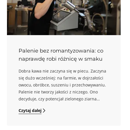
badaniach: przez analizę kinetyki
odgazowania oraz przez monitorowanie zmian
w profilu lotnych związków aromatycznych w
czasie.
Palenie bez romantyzowania: co
naprawdę robi różnicę w smaku
Dobra kawa nie zaczyna się w piecu. Zaczyna
się dużo wcześniej: na farmie, w dojrzałości
owocu, obróbce, suszeniu i przechowywaniu.
Palenie nie tworzy jakości z niczego. Ono
decyduje, czy potencjał zielonego ziarna
zostanie wykorzystany, czy częściowo
Czytaj dalej
stracony. Właśnie dlatego wolę mówić o
paleniu nie jak o „sztuce i rzemiośle”, tylko jak
o precyzyjnym zarządzaniu energią, czasem i