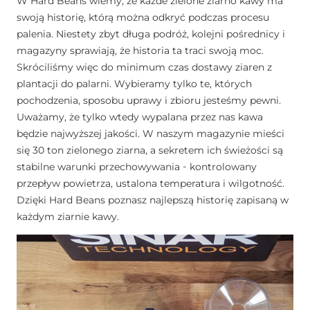
W Hard Beans wiemy, że każde zielone ziarno kawy ma
swoją historię, którą można odkryć podczas procesu
palenia. Niestety zbyt długa podróż, kolejni pośrednicy i
magazyny sprawiają, że historia ta traci swoją moc.
Skróciliśmy więc do minimum czas dostawy ziaren z
plantacji do palarni. Wybieramy tylko te, których
pochodzenia, sposobu uprawy i zbioru jesteśmy pewni.
Uważamy, że tylko wtedy wypalana przez nas kawa
będzie najwyższej jakości. W naszym magazynie mieści
się 30 ton zielonego ziarna, a sekretem ich świeżości są
stabilne warunki przechowywania - kontrolowany
przepływ powietrza, ustalona temperatura i wilgotność.
Dzięki Hard Beans poznasz najlepszą historię zapisaną w
każdym ziarnie kawy.