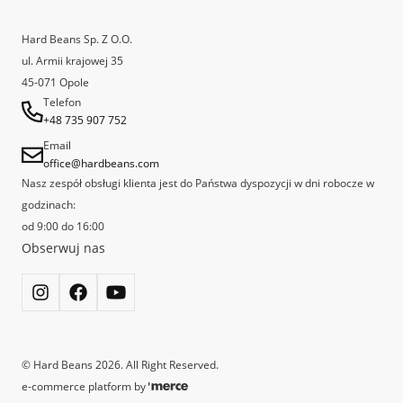
swoją działalność kawiarnia Kofeina Art Cafe. HBCR powiązane jest
Reklamacje
bezpośrednio z właścicielami i pracownikami tego wyjątkowego
Hard Beans Sp. Z O.O.
miejsca, które uznane zostało przez Specialty Coffee Association Poland
ul. Armii krajowej 35
za najlepszą kawiarnię Speciality w Polsce.
45-071 Opole
Telefon
+48 735 907 752
Email
office@hardbeans.com
Nasz zespół obsługi klienta jest do Państwa dyspozycji w dni robocze w
godzinach:
od 9:00 do 16:00
Obserwuj nas
©
Hard Beans
2026
. All Right Reserved.
e-commerce platform by