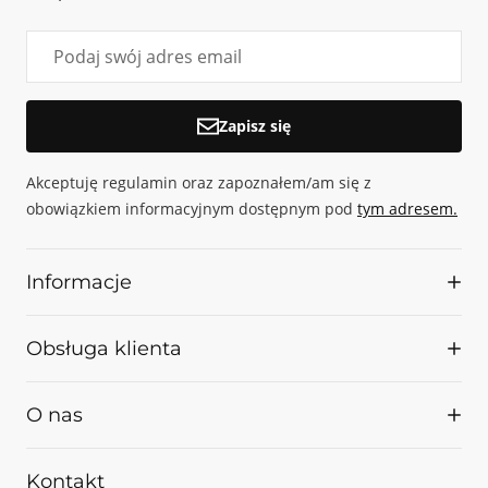
Zapisz się
Akceptuję regulamin oraz zapoznałem/am się z
obowiązkiem informacyjnym dostępnym pod
tym adresem.
Informacje
Palarnia
Obsługa klienta
Z kim współpracujemy
Projekty UE
Kontakt
O nas
Regulamin
Dostawa i płatność
Nasze korzenie sięgają 2009 roku, wtedy bowiem rozpoczęła w Opolu
Kontakt
Polityka prywatności