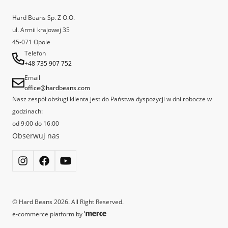
Reklamacje
bezpośrednio z właścicielami i pracownikami tego wyjątkowego
Hard Beans Sp. Z O.O.
miejsca, które uznane zostało przez Specialty Coffee Association Poland
ul. Armii krajowej 35
za najlepszą kawiarnię Speciality w Polsce.
45-071 Opole
Telefon
+48 735 907 752
Email
office@hardbeans.com
Nasz zespół obsługi klienta jest do Państwa dyspozycji w dni robocze w
godzinach:
od 9:00 do 16:00
Obserwuj nas
©
Hard Beans
2026
. All Right Reserved.
e-commerce platform by