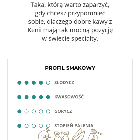
Taka, którą warto zaparzyć,
gdy chcesz przypomnieć
sobie, dlaczego dobre kawy z
Kenii mają tak mocną pozycję
w świecie specialty.
PROFIL SMAKOWY
SŁODYCZ
⬤⬤⬤⬤◯
KWASOWOŚĆ
⬤⬤⬤⬤⬤
GORYCZ
⬤◯◯◯◯
STOPIEŃ PALENIA
⬤◯◯◯◯