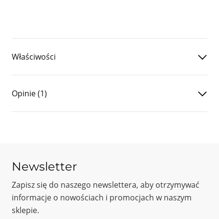
Właściwości
Smak
czarna herbata, cytrusy,
Opinie (1)
czerwona porzeczka, miód
Region
Kirinyaga
Obróbka
Washed
5
Zbiór
2025
/
5
5
1
Wysokość uprawy
1700 - 1800 m n.p.m.
Newsletter
4
0
Odmiana
SL 28, SL 34
3
0
Zapisz się do naszego newslettera, aby otrzymywać
2
0
informacje o nowościach i promocjach w naszym
1
0
sklepie.