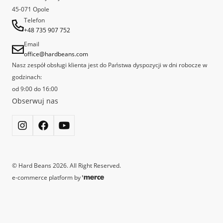
za najlepszą kawiarnię Speciality w Polsce.
45-071 Opole
Telefon
+48 735 907 752
Email
office@hardbeans.com
Nasz zespół obsługi klienta jest do Państwa dyspozycji w dni robocze w
godzinach:
od 9:00 do 16:00
Obserwuj nas
©
Hard Beans
2026
. All Right Reserved.
e-commerce platform by