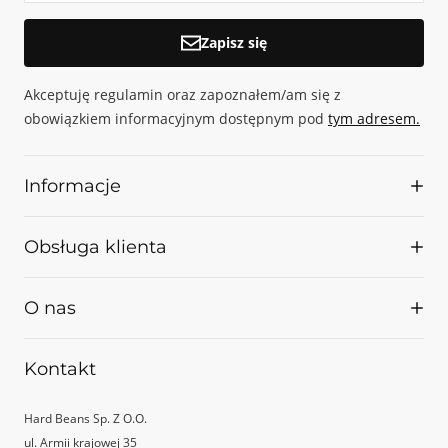
Zapisz się
Akceptuję regulamin oraz zapoznałem/am się z
obowiązkiem informacyjnym dostępnym pod
tym adresem.
Informacje
Palarnia
Obsługa klienta
Z kim współpracujemy
Projekty UE
Kontakt
O nas
Regulamin
Dostawa i płatność
Nasze korzenie sięgają 2009 roku, wtedy bowiem rozpoczęła w Opolu
Kontakt
Polityka prywatności
swoją działalność kawiarnia Kofeina Art Cafe. HBCR powiązane jest
Reklamacje
bezpośrednio z właścicielami i pracownikami tego wyjątkowego
Hard Beans Sp. Z O.O.
miejsca, które uznane zostało przez Specialty Coffee Association Poland
ul. Armii krajowej 35